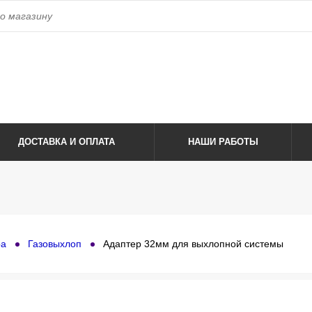
access_time
ca@yandex.ru
Время работы:
с 8:00 до 17:00 пн-
ica.ru
ДОСТАВКА И ОПЛАТА
НАШИ РАБОТЫ
ра
Газовыхлоп
Адаптер 32мм для выхлопной системы