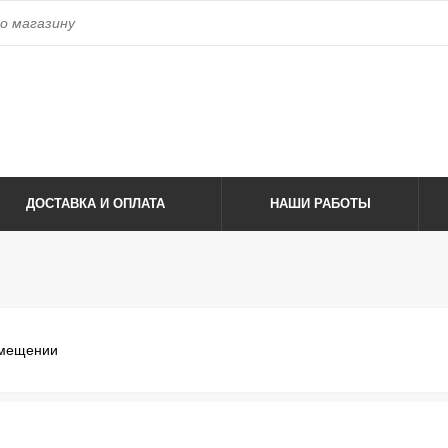
access_time
ca@yandex.ru
Время работы:
с 8:00 до 17:00 пн-
ica.ru
ДОСТАВКА И ОПЛАТА
НАШИ РАБОТЫ
омещении